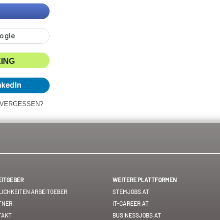
XING
 VERGESSEN?
EITGEBER
WEITERE PLATTFORMEN
ICHKEITEN ARBEITGEBER
STEMJOBS.AT
TNER
IT-CAREER.AT
TAKT
BUSINESSJOBS.AT