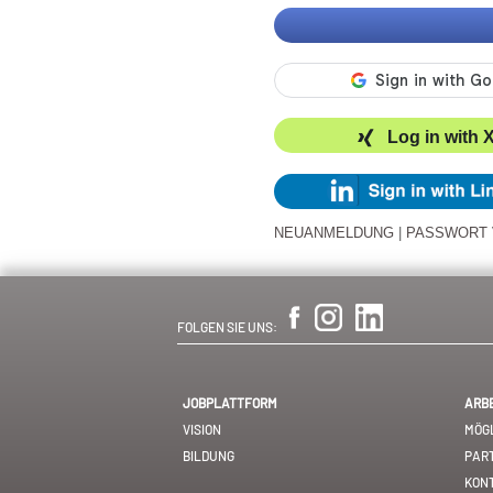
Log in with 
NEUANMELDUNG
|
PASSWORT
FOLGEN SIE UNS:
JOBPLATTFORM
ARB
VISION
MÖGL
BILDUNG
PAR
KON