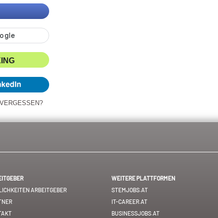
XING
 VERGESSEN?
EITGEBER
WEITERE PLATTFORMEN
ICHKEITEN ARBEITGEBER
STEMJOBS.AT
TNER
IT-CAREER.AT
TAKT
BUSINESSJOBS.AT