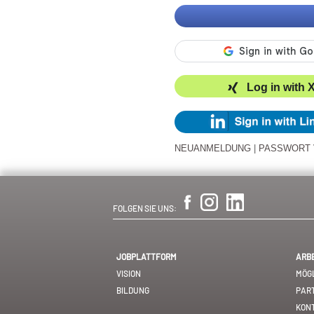
Log in with 
NEUANMELDUNG
|
PASSWORT
FOLGEN SIE UNS:
JOBPLATTFORM
ARB
VISION
MÖGL
BILDUNG
PAR
KON