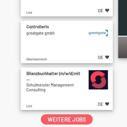
DE
Linz
ControllerIn
greatgate gmbh
DE
Oberösterreich
Bilanzbuchhalter (m/w/d) mit
...
Schulmeister Management
Consulting
DE
Linz
WEITERE JOBS