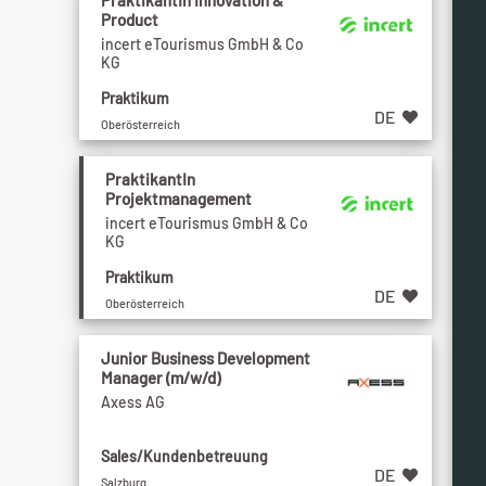
PraktikantIn Innovation &
Product
incert eTourismus GmbH & Co
KG
Praktikum
DE
Oberösterreich
PraktikantIn
Projektmanagement
incert eTourismus GmbH & Co
KG
Praktikum
DE
Oberösterreich
Junior Business Development
Manager (m/w/d)
Axess AG
Sales/Kundenbetreuung
DE
Salzburg