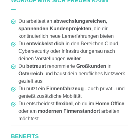
WORAUF MAN SICH FREUEN KANN
Du arbeitest an
abwechslungsreichen,
spannenden Kundenprojekten,
die dir
kontinuierlich neue Lernerfahrungen bieten
Du
entwickelst dich
in den Bereichen Cloud,
Cybersecurity oder Infrastruktur genau nach
deinen Vorstellungen
weiter
Du
betreust
renommierte
Großkunden
in
Österreich
und baust dein berufliches Netzwerk
gezielt aus
Du nutzt ein
Firmenfahrzeug
- auch privat - und
genießt zusätzliche Mobilität
Du entscheidest
flexibel
, ob du im
Home Office
oder am
modernen Firmenstandort
arbeiten
möchtest
BENEFITS