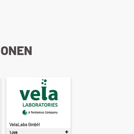
IONEN
VelaLabs GmbH
1 Job