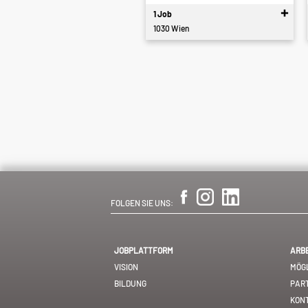
1 Job
1030 Wien
FOLGEN SIE UNS:
JOBPLATTFORM
ARB
VISION
MÖGL
BILDUNG
PAR
KON