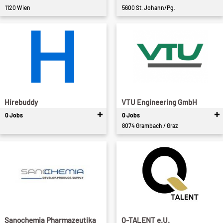
1120 Wien
5600 St. Johann/Pg.
Hirebuddy
VTU Engineering GmbH
0 Jobs
0 Jobs
8074 Grambach / Graz
Sanochemia Pharmazeutika
Q-TALENT e.U.