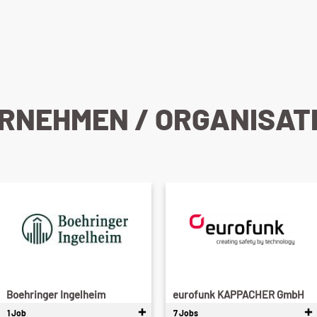
RNEHMEN /
ORGANISAT
Boehringer Ingelheim
eurofunk KAPPACHER GmbH
1 Job
7 Jobs