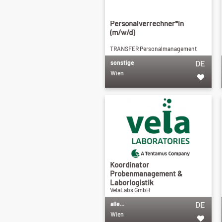
Personalverrechner*in
(m/w/d)
TRANSFER Personalmanagement
DE
sonstige
Wien
Koordinator
Probenmanagement &
Laborlogistik
VelaLabs GmbH
DE
alle...
Wien