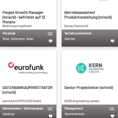
People Growth Manager
Betriebsassistent
(m/w/d) - befristet auf 12
Produktionsleitung (m/w/d)
Monate
Boehringer Ingelheim
Donau Chemie AG
DE
Personal
Verfahrenstechnik
Wien, Österreich, Wien
Kärnten
DATENBANKADMINISTRATOR
Senior Projektleiter (w/m/d)
(m/w/d)
eurofunk KAPPACHER GmbH
KERN engineering careers
DE
DE
Datenbanken / Datenanalyse
Management
Salzburg
Oberösterreich