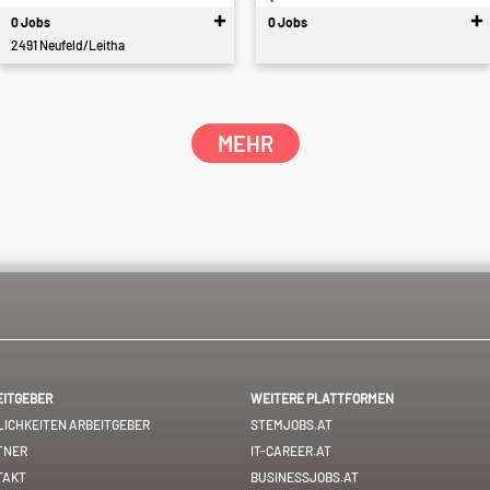
...
0 Jobs
0 Jobs
2491 Neufeld/Leitha
MEHR
EITGEBER
WEITERE PLATTFORMEN
ICHKEITEN ARBEITGEBER
STEMJOBS.AT
TNER
IT-CAREER.AT
TAKT
BUSINESSJOBS.AT