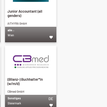
Junior Accountant (all
genders)
AITHYRA GmbH
alle...
Wien
(Bilanz-) Buchhalter*in
(w/m/d)
CBmed GmbH
DE
Sonstiges
Steiermark