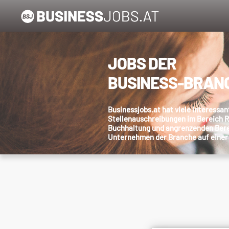
JOBS DER
BUSINESS-BRAN
Businessjobs.at hat viele interessan
Stellenauschreibungen im Bereich 
Buchhaltung und angrenzenden Berei
Unternehmen der Branche auf einer