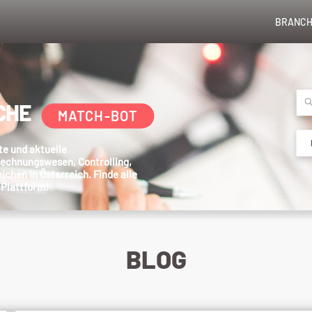
BRANCH
CHE
MATCH-BOT
te und aktuelle
Rechnungswesen, Controlling,
chen in Österreich. Finde alle
 Plattform!
BLOG