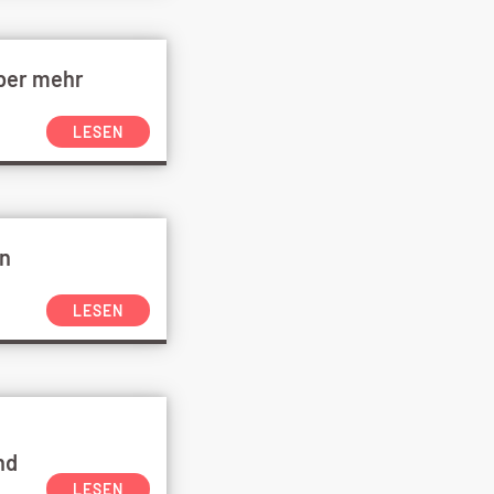
ber mehr
LESEN
in
LESEN
nd
LESEN