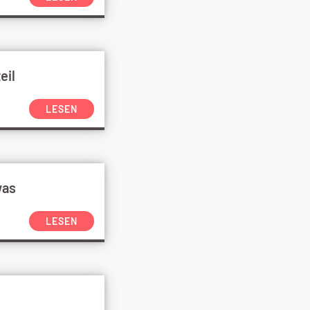
eil
LESEN
was
LESEN