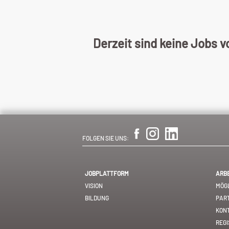
Derzeit sind keine Jobs 
FOLGEN SIE UNS:
JOBPLATTFORM
ARB
VISION
MÖGL
BILDUNG
PAR
KON
REGI