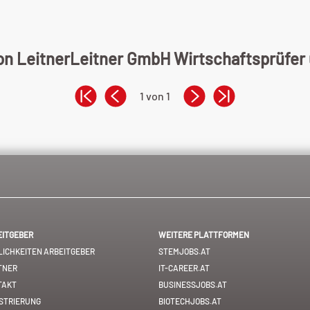
von LeitnerLeitner GmbH Wirtschaftsprüfer 
1 von 1
EITGEBER
WEITERE PLATTFORMEN
ICHKEITEN ARBEITGEBER
STEMJOBS.AT
TNER
IT-CAREER.AT
TAKT
BUSINESSJOBS.AT
STRIERUNG
BIOTECHJOBS.AT