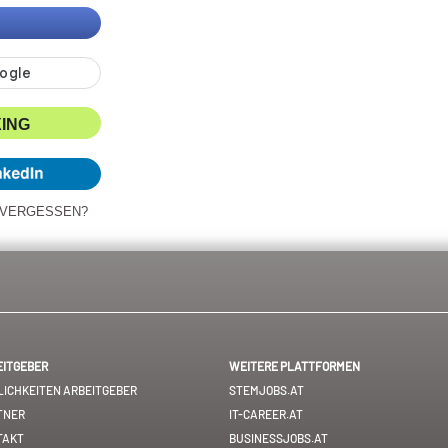
XING
 VERGESSEN?
EITGEBER
WEITERE PLATTFORMEN
ICHKEITEN ARBEITGEBER
STEMJOBS.AT
TNER
IT-CAREER.AT
TAKT
BUSINESSJOBS.AT